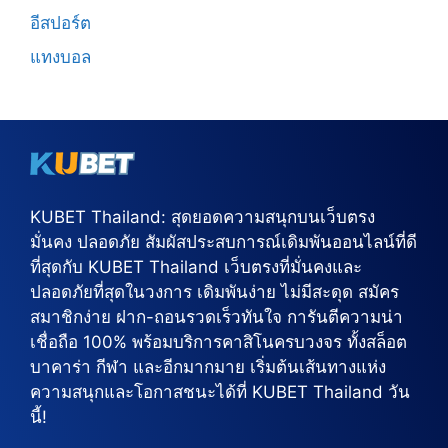
อีสปอร์ต
แทงบอล
KUBET Thailand: สุดยอดความสนุกบนเว็บตรง
มั่นคง ปลอดภัย สัมผัสประสบการณ์เดิมพันออนไลน์ที่ดี
ที่สุดกับ KUBET Thailand เว็บตรงที่มั่นคงและ
ปลอดภัยที่สุดในวงการ เดิมพันง่าย ไม่มีสะดุด สมัคร
สมาชิกง่าย ฝาก-ถอนรวดเร็วทันใจ การันตีความน่า
เชื่อถือ 100% พร้อมบริการคาสิโนครบวงจร ทั้งสล็อต
บาคาร่า กีฬา และอีกมากมาย เริ่มต้นเส้นทางแห่ง
ความสนุกและโอกาสชนะได้ที่ KUBET Thailand วัน
นี้!