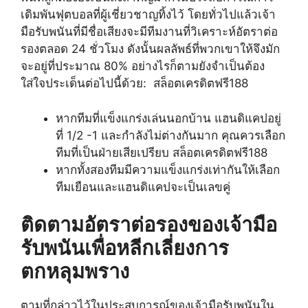
เดิมพันฟุตบอลที่ผู้เชี่ยวชาญทิ้งไว้ โดยทั่วไปแล้วเจ้า
มือรับพนันที่มีชื่อเสียงจะมีทีมงานที่วิเคราะห์อัตราต่อ
รองตลอด 24 ชั่วโมง ดังนั้นผลลัพธ์ที่พวกเขาให้จึงมัก
จะอยู่ที่ประมาณ 80% อย่างไรก็ตามยังจำเป็นต้อง
ใส่ใจประเด็นต่อไปนี้ด้วย: สล็อตเครดิตฟรี188
หากทีมที่แข็งแกร่งเล่นนอกบ้าน แฮนดิแคปอยู่
ที่ 1/2 -1 และกำลังไม่ต่างกันมาก คุณควรเลือก
ทีมที่เป็นฝ่ายเสียเปรียบ สล็อตเครดิตฟรี188
หากทั้งสองทีมมีความแข็งแกร่งเท่ากันให้เลือก
ทีมเยือนและแฮนดิแคปจะเป็นเลขคู่
ติดตามอัตราต่อรองของเจ้ามือ
รับพนันเพื่อหลีกเลี่ยงการ
ตกหลุมพราง
ตามที่กล่าวไว้ในประสบการณ์ของเจ้ามือรับพนันใน