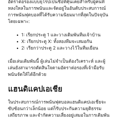
อัตราต่อรองแบบยุโรปเป็นชื่อที่คุ้นเคยสำหรับผู้คนที่
หลงใหลในการพนันและจัดอยู่ในอันดับประสบการณ์
การพนันฟุตบอลที่ได้รับความนิยมมากที่สุดในปัจจุบัน
โดยเฉพาะ:
1: เรียกประตู 1 และวางเดิมพันทีมเจ้าบ้าน
X: เรียกประตู X: ทั้งสองทีมจะเสมอกัน
2: เรียกว่าประตู 2 และวางไว้ในทีมเยือน
เมื่อเล่นเดิมพันนี้ ผู้เล่นไม่จำเป็นต้องวิเคราะห์ และผู้
เล่นยังสามารถตัดสินใจตามอัตราต่อรองที่เจ้ามือรับ
พนันจัดให้ได้อีกด้วย
แฮนดิแคปเอเชีย
ในประสบการณ์การพนันฟุตบอลแฮนดิแคปเอเชียจะ
ซับซ้อนกว่าเล็กน้อย แต่ก็รับประกันความยุติธรรม
เสถียรภาพ และจำกัดความเสี่ยงอยู่เสมอในการเดิมพัน