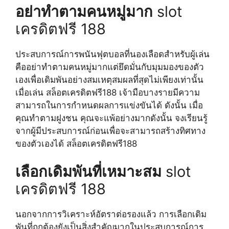
อย่าทำตามคนหมู่มาก
slot
เครดิตฟรี 188
ประสบการณ์การพนันฟุตบอลที่นองเลือดสำหรับผู้เล่น
คืออย่าทำตามคนหมู่มากแต่ยึดมั่นกับมุมมองของตัว
เองเพื่อเดิมพันอย่างสมเหตุสมผลที่สุดไม่เพียงเท่านั้น
เมื่อเล่น สล็อตเครดิตฟรี188 เจ้ามือบางรายมีความ
สามารถในการกำหนดผลการแข่งขันได้ ดังนั้น เมื่อ
คุณทำตามฝูงชน คุณจะแพ้อย่างมากดังนั้น จงเรียนรู้
จากผู้มีประสบการณ์ก่อนเพื่อจะสามารถสร้างทิศทาง
ของตัวเองได้ สล็อตเครดิตฟรี188
เลือกเดิมพันที่เหมาะสม
slot
เครดิตฟรี 188
นอกจากการวิเคราะห์อัตราต่อรองแล้ว การเลือกเดิม
พันที่ถูกต้องยังเป็นสิ่งสำคัญมากในประสบการณ์การ