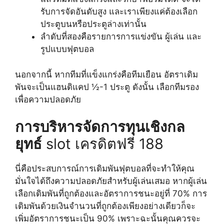
รับการจัดอันดับสูง และเราเพียงแค่ต้องเลือก
ประตูบนหรือประตูล่างเท่านั้น
ลำดับที่สองคือรายการการแข่งขัน ผู้เล่น และ
รูปแบบฟุตบอล
นอกจากนี้ หากทีมที่แข็งแกร่งคือทีมเยือน อัตราเดิม
พันจะเป็นแฮนดิแคป ½-1 ประตู ดังนั้น เลือกทีมรอง
เพื่อความปลอดภัย
การบริหารจัดการทุนเชิงกล
ยุทธ์
slot เครดิตฟรี 188
นี่คือประสบการณ์การเดิมพันฟุตบอลที่จะทำให้คุณ
มั่นใจได้ถึงความปลอดภัยสำหรับผู้เล่นเสมอ หากผู้เล่น
เลือกเดิมพันที่ถูกต้องและอัตราการชนะอยู่ที่ 70% การ
เดิมพันด้วยเงินจำนวนที่ถูกต้องเพียงอย่างเดียวก็จะ
เพิ่มอัตราการชนะเป็น 90% เพราะฉะนั้นคุณควรจะ