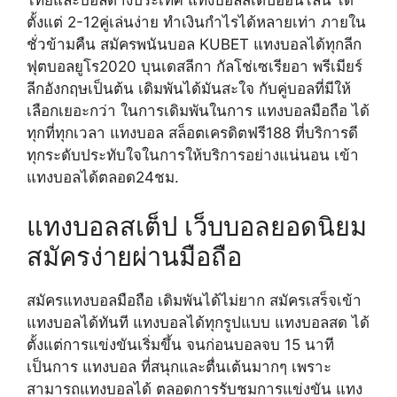
ไทยและบอลต่างประเทศ แทงบอลสเต็ปออนไลน์ ได้
ตั้งแต่ 2-12คู่เล่นง่าย ทำเงินกำไรได้หลายเท่า ภายใน
ชั่วข้ามคืน สมัครพนันบอล KUBET แทงบอลได้ทุกลีก
ฟุตบอลยูโร2020 บุนเดสลีกา กัลโช่เซเรียอา พรีเมียร์
ลีกอังกฤษเป็นต้น เดิมพันได้มันสะใจ กับคู่บอลที่มีให้
เลือกเยอะกว่า ในการเดิมพันในการ แทงบอลมือถือ ได้
ทุกที่ทุกเวลา แทงบอล สล็อตเครดิตฟรี188 ที่บริการดี
ทุกระดับประทับใจในการให้บริการอย่างแน่นอน เข้า
แทงบอลได้ตลอด24ชม.
แทงบอลสเต็ป เว็บบอลยอดนิยม
สมัครง่ายผ่านมือถือ
สมัครแทงบอลมือถือ เดิมพันได้ไม่ยาก สมัครเสร็จเข้า
แทงบอลได้ทันที แทงบอลได้ทุกรูปแบบ แทงบอลสด ได้
ตั้งแต่การแข่งขันเริ่มขึ้น จนก่อนบอลจบ 15 นาที
เป็นการ แทงบอล ที่สนุกและตื่นเต้นมากๆ เพราะ
สามารถแทงบอลได้ ตลอดการรับชมการแข่งขัน แทง