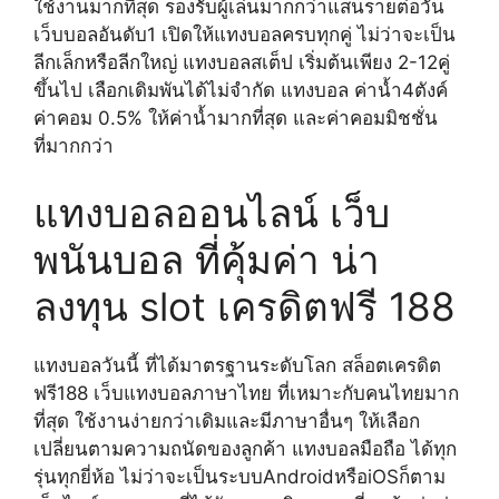
ใช้งานมากที่สุด รองรับผู้เล่นมากกว่าแสนรายต่อวัน
เว็บบอลอันดับ1 เปิดให้แทงบอลครบทุกคู่ ไม่ว่าจะเป็น
ลีกเล็กหรือลีกใหญ่ แทงบอลสเต็ป เริ่มต้นเพียง 2-12คู่
ขึ้นไป เลือกเดิมพันได้ไม่จำกัด แทงบอล ค่าน้ำ4ตังค์
ค่าคอม 0.5% ให้ค่าน้ำมากที่สุด และค่าคอมมิชชั่น
ที่มากกว่า
แทงบอลออนไลน์ เว็บ
พนันบอล ที่คุ้มค่า น่า
ลงทุน slot เครดิตฟรี 188
แทงบอลวันนี้ ที่ได้มาตรฐานระดับโลก สล็อตเครดิต
ฟรี188 เว็บแทงบอลภาษาไทย ที่เหมาะกับคนไทยมาก
ที่สุด ใช้งานง่ายกว่าเดิมและมีภาษาอื่นๆ ให้เลือก
เปลี่ยนตามความถนัดของลูกค้า แทงบอลมือถือ ได้ทุก
รุ่นทุกยี่ห้อ ไม่ว่าจะเป็นระบบAndroidหรือiOSก็ตาม