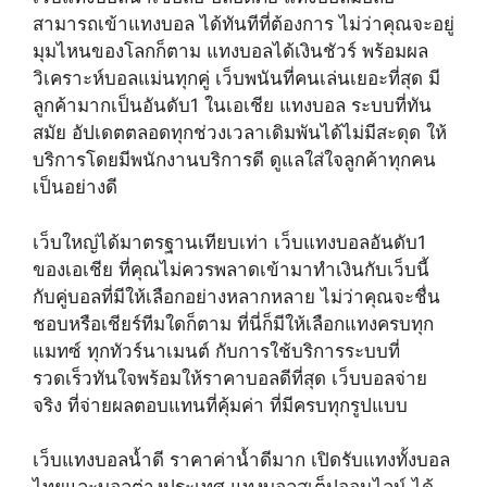
สามารถเข้าแทงบอล ได้ทันทีที่ต้องการ ไม่ว่าคุณจะอยู่
มุมไหนของโลกก็ตาม แทงบอลได้เงินชัวร์ พร้อมผล
วิเคราะห์บอลแม่นทุกคู่ เว็บพนันที่คนเล่นเยอะที่สุด มี
ลูกค้ามากเป็นอันดับ1 ในเอเชีย แทงบอล ระบบที่ทัน
สมัย อัปเดตตลอดทุกช่วงเวลาเดิมพันได้ไม่มีสะดุด ให้
บริการโดยมีพนักงานบริการดี ดูแลใส่ใจลูกค้าทุกคน
เป็นอย่างดี
เว็บใหญ่ได้มาตรฐานเทียบเท่า เว็บแทงบอลอันดับ1
ของเอเชีย ที่คุณไม่ควรพลาดเข้ามาทำเงินกับเว็บนี้
กับคู่บอลที่มีให้เลือกอย่างหลากหลาย ไม่ว่าคุณจะชื่น
ชอบหรือเชียร์ทีมใดก็ตาม ที่นี่ก็มีให้เลือกแทงครบทุก
แมทซ์ ทุกทัวร์นาเมนต์ กับการใช้บริการระบบที่
รวดเร็วทันใจพร้อมให้ราคาบอลดีที่สุด เว็บบอลจ่าย
จริง ที่จ่ายผลตอบแทนที่คุ้มค่า ที่มีครบทุกรูปแบบ
เว็บแทงบอลน้ำดี ราคาค่าน้ำดีมาก เปิดรับแทงทั้งบอล