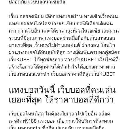
ปลอดภัย เว็บบอลน่าเชื่อถือ
เว็บบอลยอดนิยม เลือกแทงบอลผ่าน ทางเข้าเว็บพนัน
แทงบอลออนไลน์ครบวงจร เปิดบอลให้เลือกเดิมพัน
มากกว่าเว็บอื่น และให้ราคาสูงที่สุดในเอเชีย เล่นผ่าน
ระบบที่มีคุณภาพ แทงบอลผ่านมือถือกับเว็บแทงบอล
มาแรงที่สุด เว็บตรงไม่ผ่านเอเย่นต์ ฝากถอน โอนไว
ผ่านระบบออโต้ทันสมัยที่สุด วางเดิมพันครบทุกคู่สมัคร
เว็บKUBET ได้ทุกช่องทาง ทางเข้าKUBET เว็บไซต์ที่
สร้างโอกาสให้ทุกท่านได้ทำกำไรได้อย่างมาหาศาล
เว็บแทงบอลแนะนำ เว็บบอลราคาดีที่สุดเว็บKUBET
แทงบอลวันนี้ เว็บบอลที่คนเล่น
เยอะที่สุด ให้ราคาบอลที่ดีกว่า
เว็บบอลไหนดีสุด ไม่ต้องเสียเวลาไปเว็บอื่น สล็อต
เครดิตฟรี188 แทงบอล เลือกการให้บริการที่สะดวก
เว็บแทงบอลน่าเชื่อถือ ปลอดภัย แทงบอลมือถือ