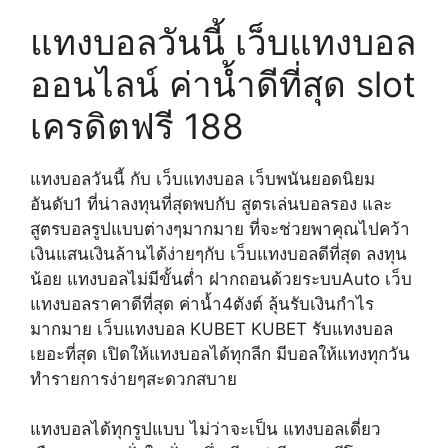
แทงบอลวันนี้ เว็บแทงบอล
ออนไลน์ ค่าน้ำดีที่สุด slot
เครดิตฟรี 188
แทงบอลวันนี้ กับ เว็บแทงบอล เว็บพนันยอดนิยม
อันดับ1 ที่น่าลงทุนที่สุดพบกับ สูตรเล่นบอลรอง และ
สูตรบอลรูปแบบต่างๆมากมาย ที่จะช่วยพาคุณไปคว้า
เงินแสนเงินล้านได้ง่ายๆกับ เว็บแทงบอลดีที่สุด ลงทุน
น้อย แทงบอลไม่มีขั้นต่ำ ฝากถอนด้วยระบบAuto เว็บ
แทงบอลราคาดีที่สุด ค่าน้ำ4ตังต์ ลุ้นรับเงินกำไร
มากมาย เว็บแทงบอล KUBET KUBET รับแทงบอล
เยอะที่สุด เปิดให้แทงบอลได้ทุกลีก มีบอลให้แทงทุกวัน
ทำรายการง่ายๆสะดวกสบาย
แทงบอลได้ทุกรูปแบบ ไม่ว่าจะเป็น แทงบอลเดี่ยว