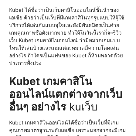
Kubet ได้ชื่อว่าเป็นเว็บคาสิโนออนไลน์ชั้นนำของ
เอเชีย ด้วยว่าเป็นเว็บที่มีเกมคาสิโนทุกรูปแบบให้ผู้ใช้
บริการได้เล่นกันแบบจุใจและยังมีพันธมิตรเป็นค่าย
เกมคุณภาพชื่อดังมากมาย ทำให้ในวันนี้เราก็จะรีวิว
เว็บ Kubet เกมคาสิโนออนไลน์ ว่ามีหมวดเกมแบบ
ไหนให้เล่นบ้างและเกมแต่ละหมวดมีความโดดเด่น
อย่างไร ถ้าใครเป็นแฟนของ Kubet ก็ห้ามพลาดด้วย
ประการทั้งปวง
Kubet เกมคาสิโน
ออนไลน์แตกต่างจากเว็บ
อื่นๆ อย่างไร
kuเว็บ
Kubet เกมคาสิโนออนไลน์ได้ชื่อว่าเป็นเว็บที่มีเกม
คุณภาพมาตรฐานระดับเอเชีย เพราะนอกจากจะมีเกม