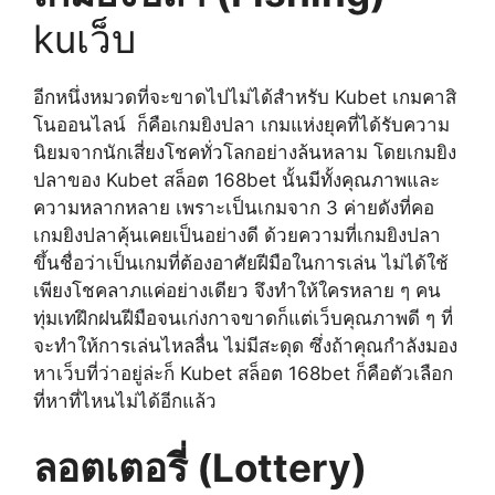
kuเว็บ
อีกหนึ่งหมวดที่จะขาดไปไม่ได้สำหรับ Kubet เกมคาสิ
โนออนไลน์ ก็คือเกมยิงปลา เกมแห่งยุคที่ได้รับความ
นิยมจากนักเสี่ยงโชคทั่วโลกอย่างล้นหลาม โดยเกมยิง
ปลาของ Kubet สล็อต 168bet นั้นมีทั้งคุณภาพและ
ความหลากหลาย เพราะเป็นเกมจาก 3 ค่ายดังที่คอ
เกมยิงปลาคุ้นเคยเป็นอย่างดี ด้วยความที่เกมยิงปลา
ขึ้นชื่อว่าเป็นเกมที่ต้องอาศัยฝีมือในการเล่น ไม่ได้ใช้
เพียงโชคลาภแค่อย่างเดียว จึงทำให้ใครหลาย ๆ คน
ทุ่มเทฝึกฝนฝีมือจนเก่งกาจขาดก็แต่เว็บคุณภาพดี ๆ ที่
จะทำให้การเล่นไหลลื่น ไม่มีสะดุด ซึ่งถ้าคุณกำลังมอง
หาเว็บที่ว่าอยู่ล่ะก็ Kubet สล็อต 168bet ก็คือตัวเลือก
ที่หาที่ไหนไม่ได้อีกแล้ว
ลอตเตอรี่ (Lottery)