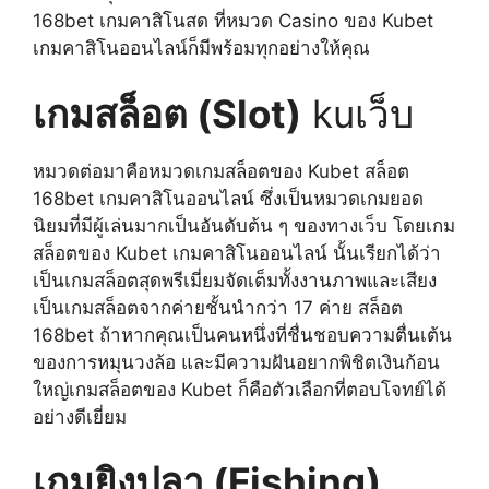
168bet เกมคาสิโนสด ที่หมวด Casino ของ Kubet
เกมคาสิโนออนไลน์ก็มีพร้อมทุกอย่างให้คุณ
เกมสล็อต (Slot)
kuเว็บ
หมวดต่อมาคือหมวดเกมสล็อตของ Kubet สล็อต
168bet เกมคาสิโนออนไลน์ ซึ่งเป็นหมวดเกมยอด
นิยมที่มีผู้เล่นมากเป็นอันดับต้น ๆ ของทางเว็บ โดยเกม
สล็อตของ Kubet เกมคาสิโนออนไลน์ นั้นเรียกได้ว่า
เป็นเกมสล็อตสุดพรีเมี่ยมจัดเต็มทั้งงานภาพและเสียง
เป็นเกมสล็อตจากค่ายชั้นนำกว่า 17 ค่าย สล็อต
168bet ถ้าหากคุณเป็นคนหนึ่งที่ชื่นชอบความตื่นเต้น
ของการหมุนวงล้อ และมีความฝันอยากพิชิตเงินก้อน
ใหญ่เกมสล็อตของ Kubet ก็คือตัวเลือกที่ตอบโจทย์ได้
อย่างดีเยี่ยม
เกมยิงปลา (Fishing)